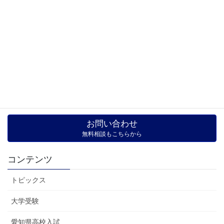
塾
【塾選び】個別・集団・少人数を
徹底比較
お子さまの気持ちに応えるためには、塾選びが大切です。 そこで
気になるのが、塾の種類・形態です。 マンツーマン指導、個別指
導、集団指導、通信指導などの中で、もっとも適切なのはどれで
しょうか？
お問い合わせ
無料相談もこちらから
コンテンツ
トピックス
大学受験
愛知県高校入試