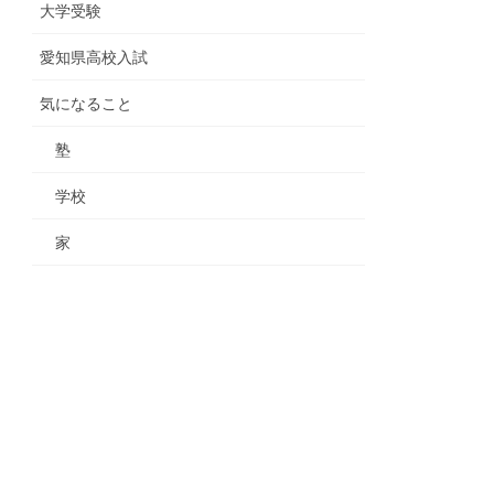
大学受験
愛知県高校入試
気になること
塾
学校
家