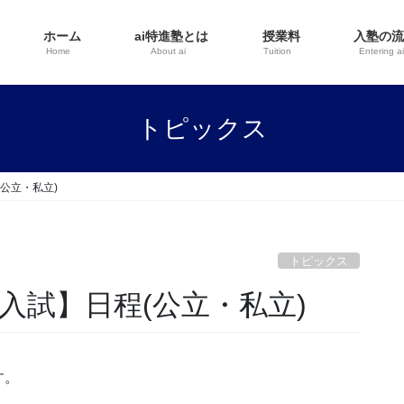
ホーム
ai特進塾とは
授業料
入塾の
Home
About ai
Tuition
Entering a
トピックス
公立・私立)
トピックス
入試】日程(公立・私立)
す。