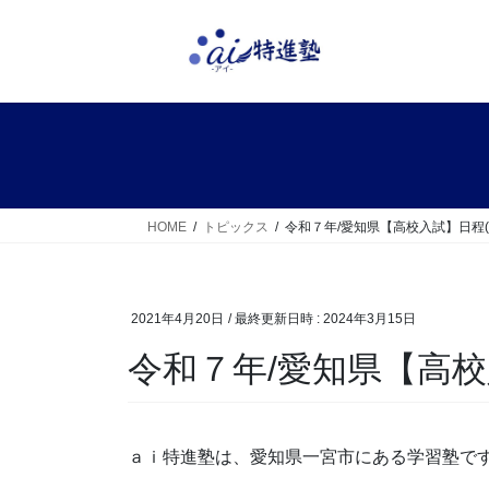
コ
ナ
ン
ビ
テ
ゲ
ン
ー
ツ
シ
へ
ョ
ス
ン
キ
に
ッ
移
HOME
トピックス
令和７年/愛知県【高校入試】日程(
プ
動
2021年4月20日
/ 最終更新日時 :
2024年3月15日
令和７年/愛知県【高校
ａｉ特進塾は、愛知県一宮市にある学習塾で